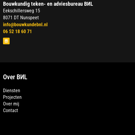
Bouwkundig teken- en adviesbureau B
И
L
Eekschillersweg 15
8071 DT
Nunspeet
info@bouwkundebnl.nl
06 52 18 60 71
L
i
n
k
e
d
i
n
Over BИL
Diensten
Projecten
Over mij
Contact