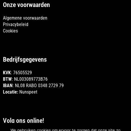
Onze voorwaarden
Algemene voorwaarden
Privacybeleid
Cookies
Bedrijfsgegevens
KVK
: 76505529
BTW
: NL003089773B76
IBAN
: NL08 RABO 0348 2729 79
Locatie:
Nunspeet
Volg ons online!
We gebruiken cookies om ervoor te zorgen dat onze site zo